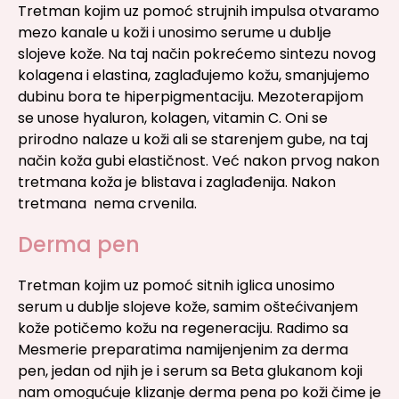
Tretman kojim uz pomoć strujnih impulsa otvaramo
mezo kanale u koži i unosimo serume u dublje
slojeve kože. Na taj način pokrećemo sintezu novog
kolagena i elastina, zaglađujemo kožu, smanjujemo
dubinu bora te hiperpigmentaciju. Mezoterapijom
se unose hyaluron, kolagen, vitamin C. Oni se
prirodno nalaze u koži ali se starenjem gube, na taj
način koža gubi elastičnost. Već nakon prvog nakon
tretmana koža je blistava i zaglađenija. Nakon
tretmana nema crvenila.
Derma pen
Tretman kojim uz pomoć sitnih iglica unosimo
serum u dublje slojeve kože, samim oštećivanjem
kože potičemo kožu na regeneraciju. Radimo sa
Mesmerie preparatima namijenjenim za derma
pen, jedan od njih je i serum sa Beta glukanom koji
nam omogućuje klizanje derma pena po koži čime je