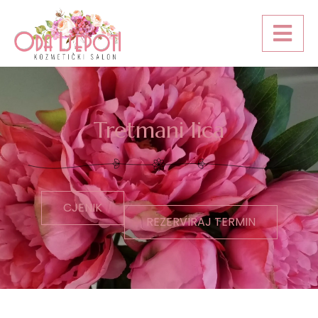
Tretmani lica
CJENIK
REZERVIRAJ TERMIN