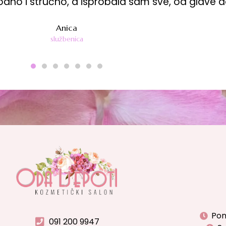
ugodno i stručno, a isprobala sam sve, od glave d
Anica
službenica
Pon
091 200 9947