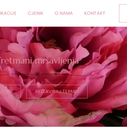
KACIJE
CJENIK
O NAMA
KONTAKT
Tretmani mršavljenja
JENIK
REZERVIRAJ TERMIN